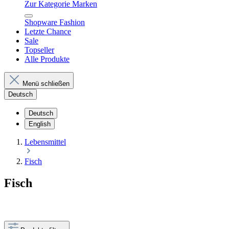
Zur Kategorie Marken
Shopware Fashion
Letzte Chance
Sale
Topseller
Alle Produkte
Menü schließen
Deutsch
Deutsch
English
Lebensmittel
Fisch
Fisch